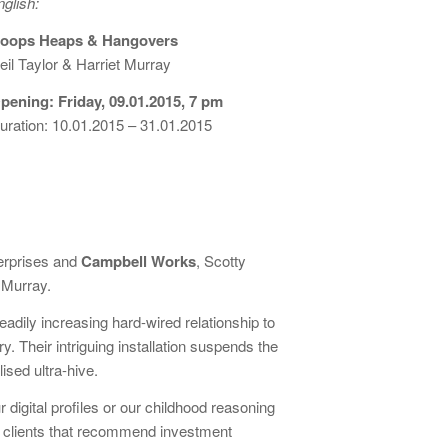
nglish:
oops Heaps & Hangovers
eil Taylor & Harriet Murray
pening: Friday, 09.01.2015, 7 pm
uration: 10.01.2015 – 31.01.2015
terprises and
Campbell Works
, Scotty
t Murray.
teadily increasing hard-wired relationship to
. Their intriguing installation suspends the
ised ultra-hive.
digital profiles or our childhood reasoning
il clients that recommend investment