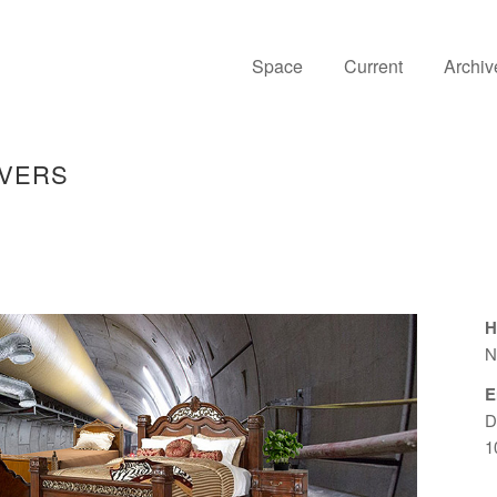
Space
Current
Archiv
OVERS
H
N
E
D
1