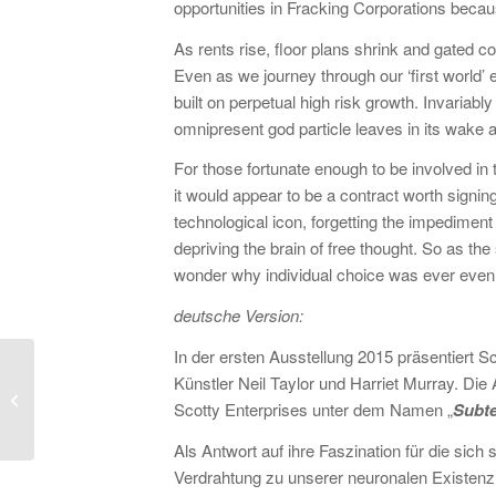
opportunities in Fracking Corporations becaus
As rents rise, floor plans shrink and gated 
Even as we journey through our ‘first world’ e
built on perpetual high risk growth. Invaria
omnipresent god particle leaves in its wake a 
For those fortunate enough to be involved in 
it would appear to be a contract worth signing
technological icon, forgetting the impediment
depriving the brain of free thought. So as the
wonder why individual choice was ever even
deutsche Version:
In der ersten Ausstellung 2015 präsentiert Sc
Künstler Neil Taylor und Harriet Murray. Di
Man spricht vom Krieg
Scotty Enterprises unter dem Namen „
Subte
Als Antwort auf ihre Faszination für die si
Verdrahtung zu unserer neuronalen Existenz,