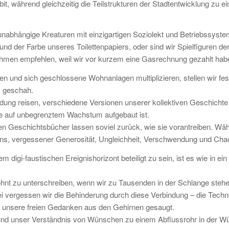
rbit, während gleichzeitig die Teilstrukturen der Stadtentwicklung zu e
unabhängige Kreaturen mit einzigartigen Soziolekt und Betriebssystem.
und der Farbe unseres Toilettenpapiers, oder sind wir Spielfiguren de
ehmen empfehlen, weil wir vor kurzem eine Gasrechnung gezahlt ha
en und sich geschlossene Wohnanlagen multiplizieren, stellen wir f
s geschah.
dung reisen, verschiedene Versionen unserer kollektiven Geschichte 
 die auf unbegrenztem Wachstum aufgebaut ist.
n Geschichtsbücher lassen soviel zurück, wie sie vorantreiben. Wäh
ens, vergessener Generosität, Ungleichheit, Verschwendung und Chaos
m digi-faustischen Ereignishorizont beteiligt zu sein, ist es wie in 
lohnt zu unterschreiben, wenn wir zu Tausenden in der Schlange steh
i vergessen wir die Behinderung durch diese Verbindung – die Techn
d unsere freien Gedanken aus den Gehirnen gesaugt.
nd unser Verständnis von Wünschen zu einem Abflussrohr in der Wü