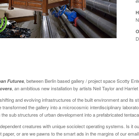
e
H
N
O
D
ean Futures
, between Berlin based gallery / project space Scotty En
overs
, an ambitious new installation by artists Neil Taylor and Harrie
shifting and evolving infrastructures of the built environment and its s
transformed the gallery into a microcosmic interdisciplinary laboratory
g the sub structures of urban development into a prefabricated tentacal
ependent creatures with unique sociolect operating systems. Is it our 
let paper, or are we pawns to the smart ads in the margins of our ema