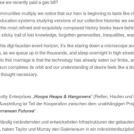
e we recently paid a gas bill?
communities multiply we notice that our ham is beginning to taste li
ducation systems studying versions of our collective histories we seem to
bly the most refined and exquisitely composed history books leave beh
sticky trail of lost knowledge, forgotten generosities, inequalities, w
this digi-faustian event horizon, it’s like staring down a microscope a
, as we queue up in the thousands, and sleep overnight in high streets
 to this marriage is that the technology has already eaten our limbs, 
 sun completes its orbit and our understanding of desire feels like a dr
 thought necessary.
otty Enterprises „
Hoops Heaps & Hangovers
“ (Reifen, Haufen und 
e Ausstellung ist Teil der Kooperation zwischen dem unabhängigen Pr
rranean Futures
“.
ch ständig verändernden und entwickelnden Infrastrukturen der geba
 haben Taylor und Murray den Galerieraum in ein mikrointerdisziplinä