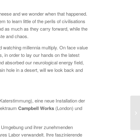
ke cheese and we wonder when that happened.
 learn little of the perils of civilisations
ind as much as they carry forward, while the
aste and chaos.
nd watching millennia multiply. On face value
, in order to lay our hands on the latest
and absorbed our neurological energy field,
ain hole in a desert, will we look back and
Katerstimmung), eine neue Installation der
ojektraum
Campbell Works
(London) und
uten Umgebung und ihrer zunehmenden
res Labor verwandelt. Ihre faszinierende