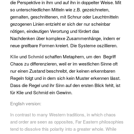
die Perspektive
in ihm
und
auf ihn
in doppelter Weise. Mit
so unterschiedlichen Mitteln wie z.B. gezeichneten,
gemalten, geschnittenen, mit Schnur oder Leuchtmitteln
gezogenen Linien entzieht er sich der nur scheinbar
nötigen, eindeutigen Verortung und fördert das
Nachdenken über komplexe Zusammenhänge, indem er
neue greifbare Formen kreiert. Die Systeme oszillieren.
Klie
und
Schmid
schaffen Metaphern, um den Begriff
Chaos zu differenzieren, weil er im westlichen Sinne oft
nur einen Zustand beschreibt, der keinen erkennbaren
Regeln folgt und in dem sich kein Muster erkennen lässt.
Dass die Regel und ihr Sinn auf den ersten Blick fehlt, ist
für Klie und Schmid ein Gewinn.
English version:
In contrast to many Western traditions, in which chaos
and order are seen as opposites, Far Eastern philosophies
tend to dissolve this polarity into a greater whole. While