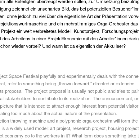
 dem alle Beteiligten überzeugt werden sollen, zur Umsetzung beizutr
ndigung zeichnet ein unscharfes Bild, das bei potenziellen Besucher*i
nen, ohne jedoch zu viel über die eigentliche Art der Präsentation v
ojektionswurfmaschine und ein mehrstimmiges Orga-Orchester das 
s Projekt ein weit verbreitetes Modell: Kunstprojekt, Forschungsprojek
rt des Arbeitens in einer Projektökonomie mit den Arbeiter*innen da
schon wieder vorbei? Und wann ist da eigentlich der Akku leer?
ject Space Festival playfully and experimentally deals with the conn
ect, refer to something being „thrown forward,“ directed or extended.
proposal. The project proposal is usually not public and tries to paint
all stakeholders to contribute to its realization. The announcement, on 
cture that is intended to attract enough interest from potential visitor
ipating too much about the actual nature of the presentation.
tion throwing machine and a polyphonic orga-orchestra will form the
is a widely used model: art project, research project, housing project, p
ect economy do to the workers in it? What form does something take t