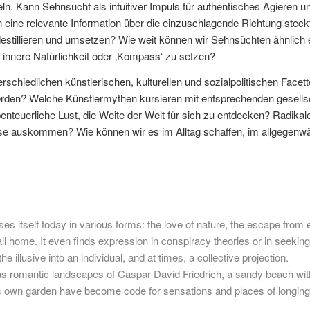
. Kann Sehnsucht als intuitiver Impuls für authentisches Agieren 
in eine relevante Information über die einzuschlagende Richtung ste
estillieren und umsetzen? Wie weit können wir Sehnsüchten ähnlich
rt innere Natürlichkeit oder ‚Kompass‘ zu setzen?
erschiedlichen künstlerischen, kulturellen und sozialpolitischen F
rden? Welche Künstlermythen kursieren mit entsprechenden gesellsc
enteuerliche Lust, die Weite der Welt für sich zu entdecken? Radikale
se auskommen? Wie können wir es im Alltag schaffen, im allgegenw
s itself today in various forms: the love of nature, the escape from ev
ll home. It even finds expression in conspiracy theories or in seeking r
illusive into an individual, and at times, a collective projection.
s romantic landscapes of Caspar David Friedrich, a sandy beach with 
’s own garden have become code for sensations and places of longing 