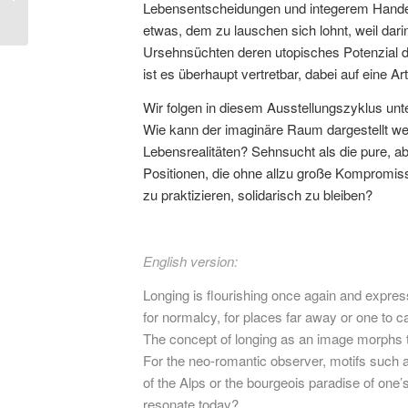
Lebensentscheidungen und integerem Handeln
etwas, dem zu lauschen sich lohnt, weil dar
Ursehnsüchten deren utopisches Potenzial d
ist es überhaupt vertretbar, dabei auf eine A
Wir folgen in diesem Ausstellungszyklus unt
Wie kann der imaginäre Raum dargestellt we
Lebensrealitäten? Sehnsucht als die pure, ab
Positionen, die ohne allzu große Kompromis
zu praktizieren, solidarisch zu bleiben?
English version:
Longing is flourishing once again and expresse
for normalcy, for places far away or one to ca
The concept of longing as an image morphs the 
For the neo-romantic observer, motifs such a
of the Alps or the bourgeois paradise of one
resonate today?