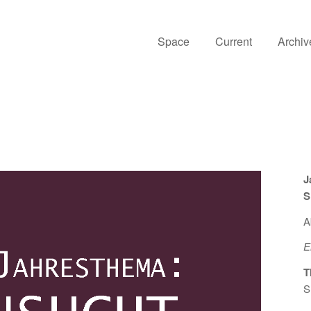
Space
Current
Archiv
J
S
A
E
T
S